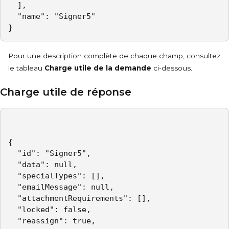
  ],

  "name": "Signer5"

}
Pour une description complète de chaque champ, consultez
le tableau
Charge utile de la demande
ci-dessous.
Charge utile de réponse
{

  "id": "Signer5",

  "data": null,

  "specialTypes": [],

  "emailMessage": null,

  "attachmentRequirements": [],

  "locked": false,

  "reassign": true,
