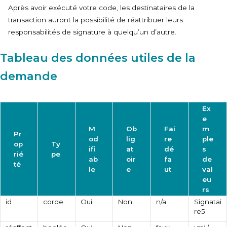
Après avoir exécuté votre code, les destinataires de la
transaction auront la possibilité de réattribuer leurs
responsabilités de signature à quelqu’un d’autre.
Tableau des données utiles de la
demande
Ex
e
M
Ob
Fai
m
Pr
od
lig
re
ple
op
Ty
ifi
at
dé
s
rié
pe
ab
oir
fa
de
té
le
e
ut
val
eu
rs
id
corde
Oui
Non
n/a
Signatai
re5