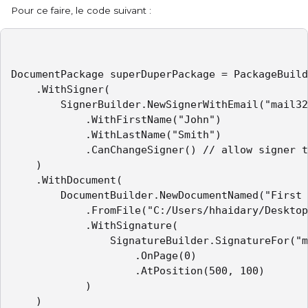
Pour ce faire, le code suivant :
DocumentPackage superDuperPackage = PackageBuild
    .WithSigner(

        SignerBuilder.NewSignerWithEmail("mail32
            .WithFirstName("John")

            .WithLastName("Smith")

            .CanChangeSigner() // allow signer t
    )

    .WithDocument(

        DocumentBuilder.NewDocumentNamed("First 
            .FromFile("C:/Users/hhaidary/Desktop
            .WithSignature(

                SignatureBuilder.SignatureFor("m
                    .OnPage(0)

                    .AtPosition(500, 100)

            )

    )
