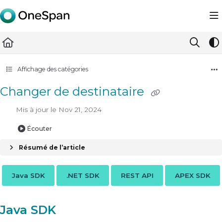
Documentation Index
Fetch the complete documentation index at:
https://docs.ones
Use this file to discover all available pages before exploring furth
Affichage des catégories
Changer de destinataire
Mis à jour le
Nov 21, 2024
Écouter
Résumé de l’article
Java SDK
.NET SDK
REST API
APEX SDK
Java SDK