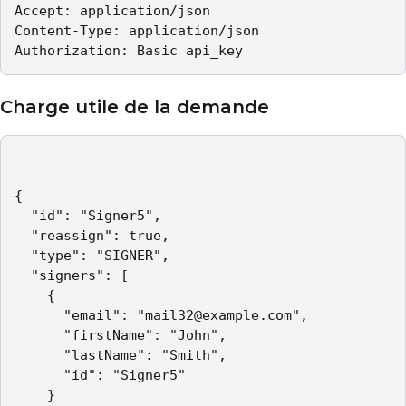
Accept: application/json 

Content-Type: application/json 

Authorization: Basic api_key  
Charge utile de la demande
{

  "id": "Signer5",

  "reassign": true,

  "type": "SIGNER",

  "signers": [

    {

      "email": "mail32@example.com",

      "firstName": "John",

      "lastName": "Smith",

      "id": "Signer5"

    }
