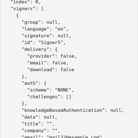
  "index": 0,

  "signers": [

    {

      "group": null,

      "language": "en",

      "signature": null,

      "id": "Signer5",

      "delivery": {

        "provider": false,

        "email": false,

        "download": false

      },

      "auth": {

        "scheme": "NONE",

        "challenges": []

      },

      "knowledgeBasedAuthentication": null,

      "data": null,

      "title": "",

      "company": "",

      "email": "mail32@example.com",
