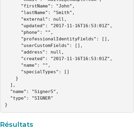
      "firstName": "John",

      "lastName": "Smith",

      "external": null,

      "updated": "2017-11-16T16:53:01Z",

      "phone": "",

      "professionalIdentityFields": [],

      "userCustomFields": [],

      "address": null,

      "created": "2017-11-16T16:53:01Z",

      "name": "",

      "specialTypes": []

    }

  ],

  "name": "Signer5",

  "type": "SIGNER"

}
Résultats