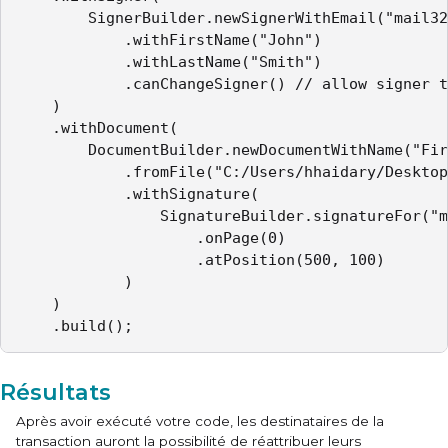
        SignerBuilder.newSignerWithEmail("mail32
            .withFirstName("John")

            .withLastName("Smith")

            .canChangeSigner() // allow signer t
    )

    .withDocument(

        DocumentBuilder.newDocumentWithName("Fir
            .fromFile("C:/Users/hhaidary/Desktop
            .withSignature(

                SignatureBuilder.signatureFor("m
                    .onPage(0)

                    .atPosition(500, 100)

            )

    )

    .build();
Résultats
Après avoir exécuté votre code, les destinataires de la
transaction auront la possibilité de réattribuer leurs