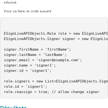
informé.
Pour ce faire, le code suivant :
ESignLiveAPIObjects.Role role = new ESignLiveAPI
ESignLiveAPIObjects.Signer signer = new ESignLiv
signer.firstName = 'firstName';

signer.lastName = 'lastName';

signer.email = 'signer@example.com';

signer.name = 'signer1';

signer.id = 'signer1';

role.signers = new List<ESignLiveAPIObjects.Sign
role.id = 'signer1';

role.reassign = true; // allow change signer