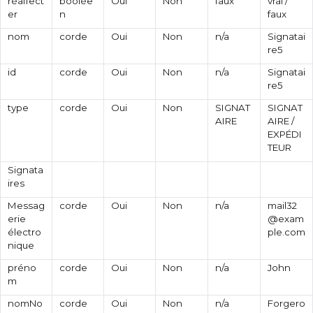
réaffect
boolée
Oui
Non
faux
vrai /
er
n
faux
nom
corde
Oui
Non
n/a
Signatai
re5
id
corde
Oui
Non
n/a
Signatai
re5
type
corde
Oui
Non
SIGNAT
SIGNAT
AIRE
AIRE /
EXPÉDI
TEUR
Signata
ires
Messag
corde
Oui
Non
n/a
mail32
erie
@exam
électro
ple.com
nique
préno
corde
Oui
Non
n/a
John
m
nomNo
corde
Oui
Non
n/a
Forgero