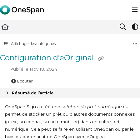
Documentation Index
Fetch the complete documentation index at:
https://docs.ones
Use this file to discover all available pages before exploring furth
Affichage des catégories
Configuration d’eOriginal
Publié le Nov 18, 2024
Écouter
Résumé de l’article
OneSpan Sign a créé une
solution de prêt numérique
qui
permet de stocker un prêt ou d’autres documents connexes
(p. ex., un contrat, un acte mobilier) dans un coffre-fort
numérique. Cela peut se faire en utilisant OneSpan ou par le
biais du partenariat de OneSpan avec
eOriginal
.