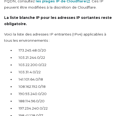
FQDN, consultez
les plages IP de Cloudflare
. Ces IP
peuvent être modifiées à la discrétion de Cloudflare.
La liste blanche IP pour les adresses IP sortantes reste
obligatoire.
Voici la liste des adresses IP entrantes (IPv4) applicables à
tous les environnements :
173.245.48.0/20
103.21.244.0/22
103.22.200.0/22
103.31.4.0/22
141.101.64.0/18
108.162.192.0/18
190.93.240.0/20
188.114.96.0/20
197.234.240.0/22
198.41.128.0/17