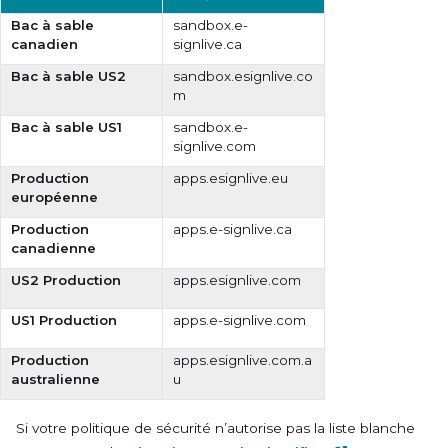
Bac à sable
sandbox.e-
canadien
signlive.ca
Bac à sable US2
sandbox.esignlive.co
m
Bac à sable US1
sandbox.e-
signlive.com
Production
apps.esignlive.eu
européenne
Production
apps.e-signlive.ca
canadienne
US2 Production
apps.esignlive.com
US1 Production
apps.e-signlive.com
Production
apps.esignlive.com.a
australienne
u
Si votre politique de sécurité n’autorise pas la liste blanche