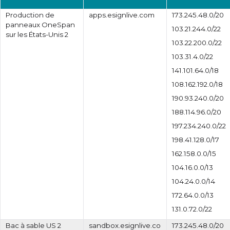
Production de
apps.esignlive.com
173.245.48.0/20
panneaux OneSpan
103.21.244.0/22
sur les États-Unis 2
103.22.200.0/22
103.31.4.0/22
141.101.64.0/18
108.162.192.0/18
190.93.240.0/20
188.114.96.0/20
197.234.240.0/22
198.41.128.0/17
162.158.0.0/15
104.16.0.0/13
104.24.0.0/14
172.64.0.0/13
131.0.72.0/22
Bac à sable US 2
sandbox.esignlive.co
173.245.48.0/20