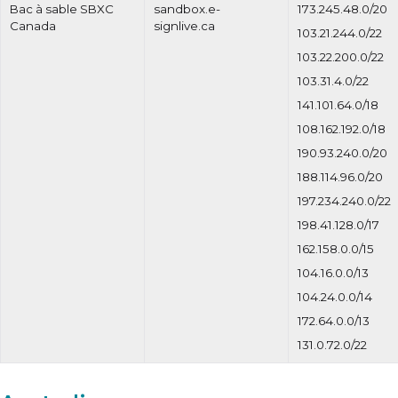
Bac à sable SBXC
sandbox.e-
173.245.48.0/20
Canada
signlive.ca
103.21.244.0/22
103.22.200.0/22
103.31.4.0/22
141.101.64.0/18
108.162.192.0/18
190.93.240.0/20
188.114.96.0/20
197.234.240.0/22
198.41.128.0/17
162.158.0.0/15
104.16.0.0/13
104.24.0.0/14
172.64.0.0/13
131.0.72.0/22