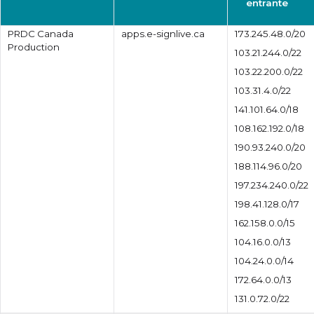
entrante
PRDC Canada
apps.e-signlive.ca
173.245.48.0/20
Production
103.21.244.0/22
103.22.200.0/22
103.31.4.0/22
141.101.64.0/18
108.162.192.0/18
190.93.240.0/20
188.114.96.0/20
197.234.240.0/22
198.41.128.0/17
162.158.0.0/15
104.16.0.0/13
104.24.0.0/14
172.64.0.0/13
131.0.72.0/22