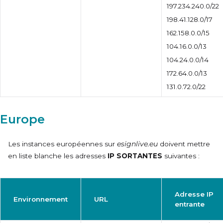
197.234.240.0/22
198.41.128.0/17
162.158.0.0/15
104.16.0.0/13
104.24.0.0/14
172.64.0.0/13
131.0.72.0/22
Europe
Les instances européennes sur
esignlive.eu
doivent mettre
en liste blanche les adresses
IP SORTANTES
suivantes :
Adresse IP
Environnement
URL
entrante