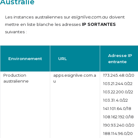
Australie
Les instances australiennes sur
esignlive.com.au
doivent
mettre en liste blanche les adresses
IP SORTANTES
suivantes :
Adresse IP
Environnement
URL
entrante
Production
apps.esignlive.com.a
173.245.48.0/20
australienne
u
103.21.244.0/22
103.22.200.0/22
103.31.4.0/22
141.101.64.0/18
108.162.192.0/18
190.93.240.0/20
188.114.96.0/20