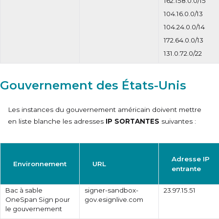
162.158.0.0/15
104.16.0.0/13
104.24.0.0/14
172.64.0.0/13
131.0.72.0/22
Gouvernement des États-Unis
Les instances du gouvernement américain doivent mettre
en liste blanche les adresses
IP SORTANTES
suivantes :
Adresse IP
Environnement
URL
entrante
Bac à sable
signer-sandbox-
23.97.15.51
OneSpan Sign pour
gov.esignlive.com
le gouvernement