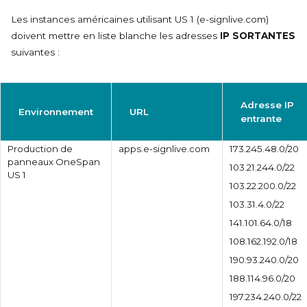
Les instances américaines utilisant
US 1 (e-signlive.com)
doivent mettre en liste blanche les adresses
IP SORTANTES
suivantes :
Adresse IP
Environnement
URL
entrante
Production de
apps.e-signlive.com
173.245.48.0/20
panneaux OneSpan
103.21.244.0/22
US 1
103.22.200.0/22
103.31.4.0/22
141.101.64.0/18
108.162.192.0/18
190.93.240.0/20
188.114.96.0/20
197.234.240.0/22