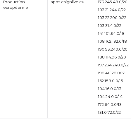
Production
apps.esignlive.eu
173.245.48.0/20
européenne
103.21.244.0/22
103.22.200.0/22
103.31.4.0/22
141.101.64.0/18
108.162.192.0/18
190.93.240.0/20
188.114.96.0/20
197.234.240.0/22
198.41.128.0/17
162.158.0.0/15
104.16.0.0/13
104.24.0.0/14
172.64.0.0/13
131.0.72.0/22