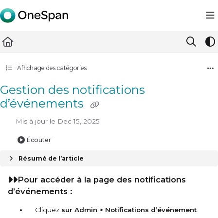
Documentation Index
Fetch the complete documentation index at:
https://docs.ones
Use this file to discover all available pages before exploring furth
Affichage des catégories
Gestion des notifications
d’événements
Mis à jour le
Dec 15, 2025
Écouter
Résumé de l’article
Pour accéder à la page des notifications
d’événements :
Cliquez
sur Admin > Notifications d’événement
.