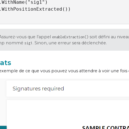
.WithName("sig1")

.WithPositionExtracted())

Assurez-vous que l'appel
soit défini au niv
enableExtraction()
amp nommé
. Sinon, une erreur sera déclenchée.
sig1
ats
 exemple de ce que vous pouvez vous attendre à voir une fois