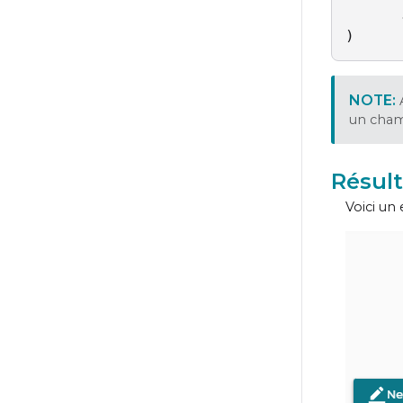
      
)
un ch
Résult
Voici un