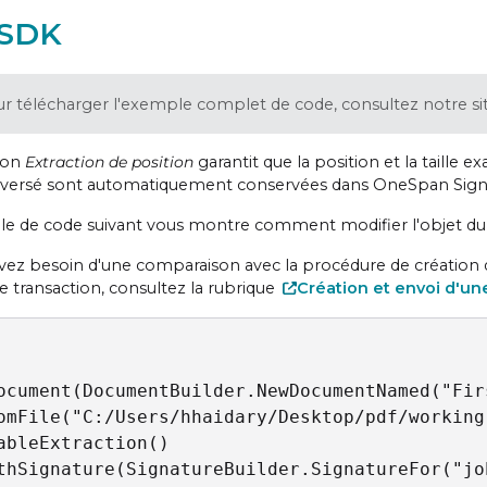
 SDK
r télécharger l'exemple complet de code, consultez notre si
ion
Extraction de position
garantit que la position et la taille 
éversé sont automatiquement conservées dans OneSpan Sign
e de code suivant vous montre comment modifier l'objet du b
avez besoin d'une comparaison avec la procédure de création d'
e transaction, consultez la rubrique
Création et envoi d'un
ocument(DocumentBuilder.NewDocumentNamed("Firs
omFile("C:/Users/hhaidary/Desktop/pdf/working.
ableExtraction()

thSignature(SignatureBuilder.SignatureFor("jo