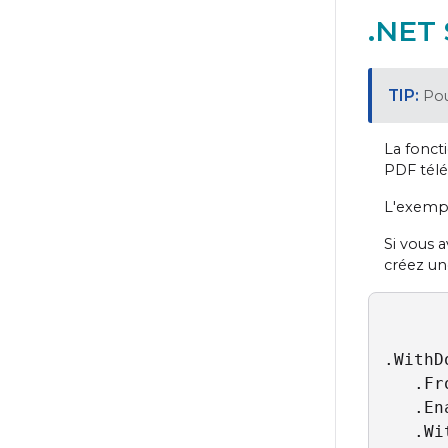
.NET
Pou
La fonct
PDF tél
L'exempl
Si vous 
créez un
.WithD
   .Fr
   .En
   .Wi