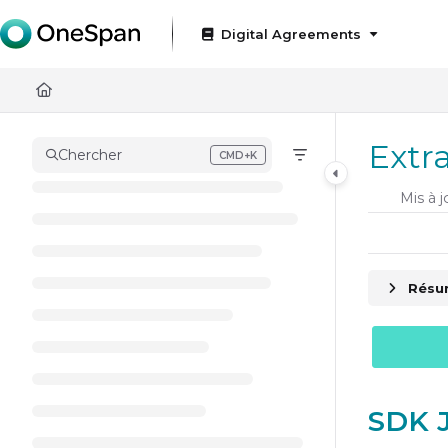
Documentation Index
Digital Agreements
Fetch the complete documentation index at:
https://docs
Use this file to discover all available pages before exploring
Extr
Chercher
CMD+K
Press CMD+K to open search
Mis à j
Résum
SDK 