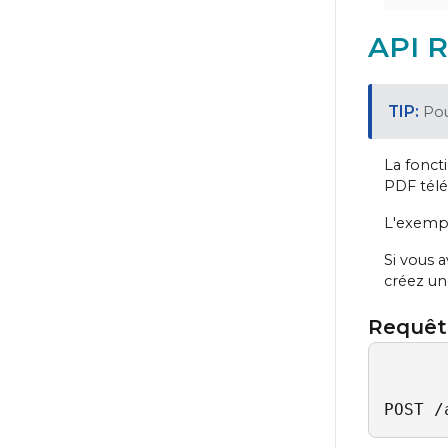
API 
Pou
La fonct
PDF tél
L'exempl
Si vous 
créez un
Requêt
POST /