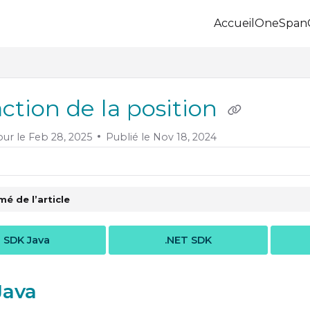
Accueil
OneSpan
.onespan.com/llms.txt
 further.
action de la position
our le
Feb 28, 2025
Publié le Nov 18, 2024
é de l’article
SDK Java
.NET SDK
Java