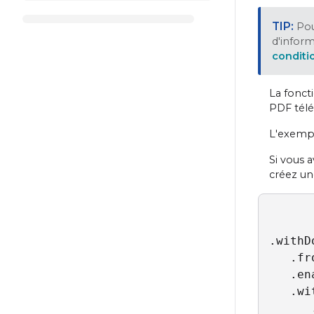
Pou
d'informa
conditi
La fonct
PDF tél
L'exempl
Si vous 
créez un
.withD
   .fr
   .en
   .wi
      