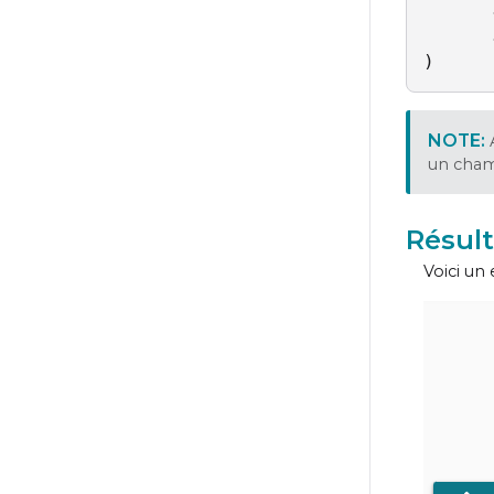
      
      
)
un ch
Résult
Voici un