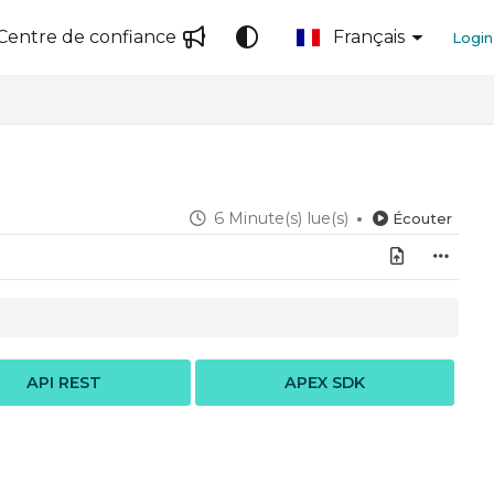
Centre de confiance
Français
Login
6 Minute(s) lue(s)
Écouter
API REST
APEX SDK