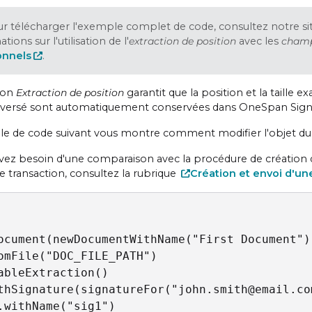
r télécharger l'exemple complet de code, consultez notre si
tions sur l'utilisation de l'
extraction de position
avec les
champ
onnels
.
ion
Extraction de position
garantit que la position et la taille 
éversé sont automatiquement conservées dans OneSpan Sign
e de code suivant vous montre comment modifier l'objet du b
avez besoin d'une comparaison avec la procédure de création d'
e transaction, consultez la rubrique
Création et envoi d'un
ocument(newDocumentWithName("First Document")

omFile("DOC_FILE_PATH")

ableExtraction()

thSignature(signatureFor("john.smith@email.com
.withName("sig1")
