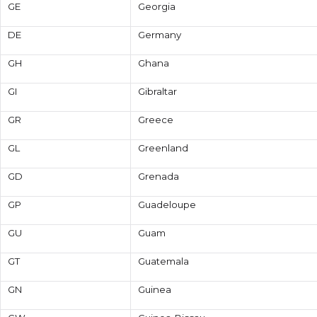
GE
Georgia
DE
Germany
GH
Ghana
GI
Gibraltar
GR
Greece
GL
Greenland
GD
Grenada
GP
Guadeloupe
GU
Guam
GT
Guatemala
GN
Guinea