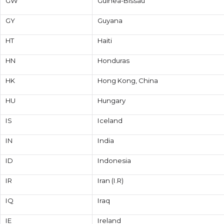
GW
Guinea-Bissau
GY
Guyana
HT
Haiti
HN
Honduras
HK
Hong Kong, China
HU
Hungary
IS
Iceland
IN
India
ID
Indonesia
IR
Iran (I.R)
IQ
Iraq
IE
Ireland