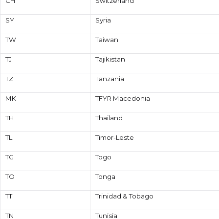
CH
Switzerland
SY
Syria
TW
Taiwan
TJ
Tajikistan
TZ
Tanzania
MK
TFYR Macedonia
TH
Thailand
TL
Timor-Leste
TG
Togo
TO
Tonga
TT
Trinidad & Tobago
TN
Tunisia