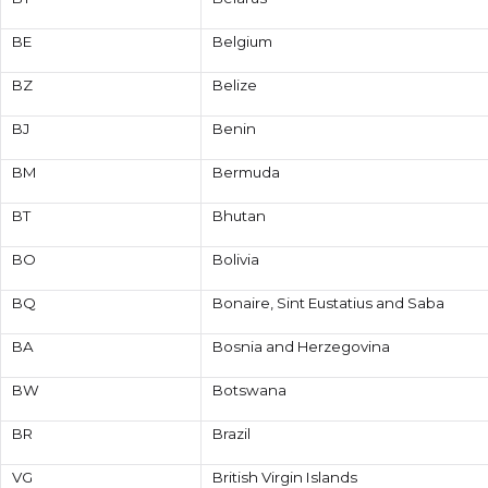
BE
Belgium
BZ
Belize
BJ
Benin
BM
Bermuda
BT
Bhutan
BO
Bolivia
BQ
Bonaire, Sint Eustatius and Saba
BA
Bosnia and Herzegovina
BW
Botswana
BR
Brazil
VG
British Virgin Islands