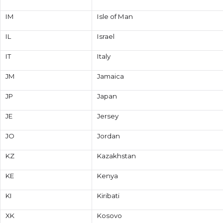
IM
Isle of Man
IL
Israel
IT
Italy
JM
Jamaica
JP
Japan
JE
Jersey
JO
Jordan
KZ
Kazakhstan
KE
Kenya
KI
Kiribati
XK
Kosovo