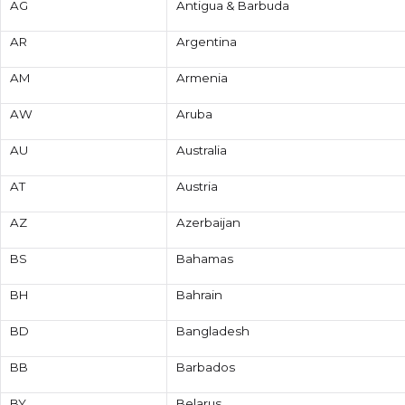
AG
Antigua & Barbuda
AR
Argentina
AM
Armenia
AW
Aruba
AU
Australia
AT
Austria
AZ
Azerbaijan
BS
Bahamas
BH
Bahrain
BD
Bangladesh
BB
Barbados
BY
Belarus