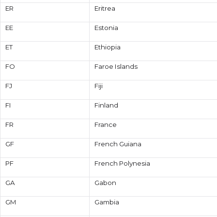
ER
Eritrea
EE
Estonia
ET
Ethiopia
FO
Faroe Islands
FJ
Fiji
FI
Finland
FR
France
GF
French Guiana
PF
French Polynesia
GA
Gabon
GM
Gambia