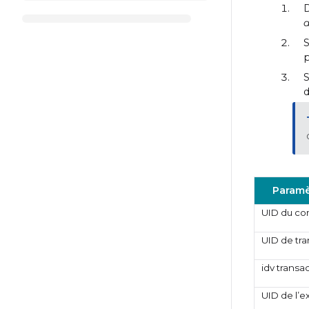
D
d
S
p
S
d
Paramè
UID du c
UID de tra
idv transa
UID de l’e