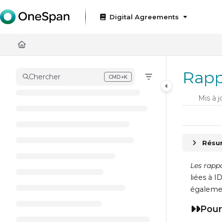
Documentation Index
Digital Agreements
Fetch the complete documentation index at:
https://docs
Use this file to discover all available pages before exploring
Rapp
Chercher
CMD+K
Press CMD+K to open search
Mis à j
Résum
Les rappo
liées à I
égalemen
Pour