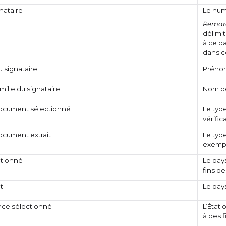
nataire
Le num
Remar
délimit
à ce pa
dans c
 signataire
Prénom
ille du signataire
Nom de
ocument sélectionné
Le type
vérific
ocument extrait
Le type
exempl
ctionné
Le pay
fins de
t
Le pays
nce sélectionné
L’État 
à des f