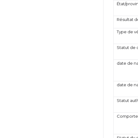
État/provi
Résultat de
Type de vé
Statut de
date de n
date de n
Statut au
Comportem
Statut du