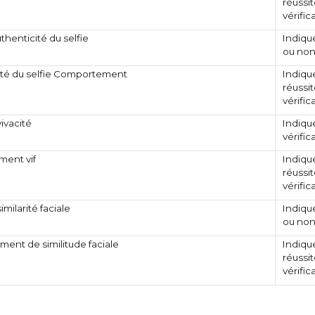
réussit
vérifi
uthenticité du selfie
Indique
ou non 
ité du selfie Comportement
Indique
réussit
vérifi
vivacité
Indique
vérific
ent vif
Indique
réussit
vérifi
imilarité faciale
Indique
ou non
ent de similitude faciale
Indique
réussit
vérifi