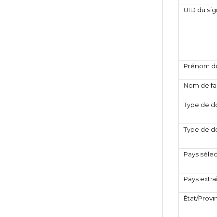
UID du sig
Prénom du
Nom de fam
Type de d
Type de d
Pays séle
Pays extrai
État/Provi