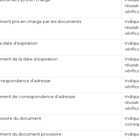
réussit
vérifi
ent pris en charge par les documents
Indique
réussit
vérifi
la date d’expiration
Indique
vérific
ent de la date d’expiration
Indique
réussit
vérifi
orrespondance d’adresse
Indique
vérific
ment de correspondance d’adresse
Indique
réussit
vérifi
ovisoire du document
Indique
corres
ent du document provisoire
Indique