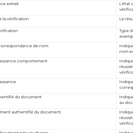
nce extrait
L’état 
vérific
 la vérification
Le résu
rification
Type de
exempl
 correspondance de nom
Indique
nom ex
aissance comportement
Indique
réussit
vérifi
aissance
Indique
corres
thentifié du document
Indique
au doc
ent authentifié du document
Indique
réussit
vérifi
 document pris en charge
Indique