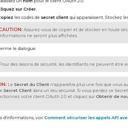
aisissez un
nom
pour le client OAuth 2.0.
liquez sur Créer
.
Copiez
les codes de
secret client
qui apparaissent. Stockez l
Assurez-vous de copier et de stocker en toute sécur
informations ne seront plus affichées.
erme le dialogue.
Pour des raisons de sécurité, les identifiants ne peuvent être 
Le
Secret du Client
n’apparaîtra plus une fois que vous au
ce
Secret Client
dans un lieu sécurisé. Si vous perdez ce Secr
lectionnez votre client OAuth 2.0 et cliquez sur
Obtenir de nou
s d’informations, voir
Comment sécuriser les appels API ave