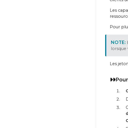
Les capa
ressourc
Pour plu
lorsque 
Les jeto
Pour
C
D
d
C