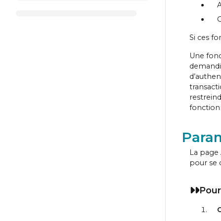
A
O
Si ces f
Une fonc
demandiez
d’authent
transact
restreind
fonction
Param
La page
pour se 
Pour
C