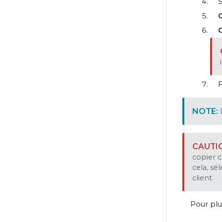
S
C
F
copier 
cela, sé
client.
Pour plu