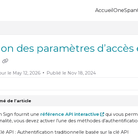
Accueil
OneSpan
.onespan.com/llms.txt
 further.
ion des paramètres d’accès e
I
our le
May 12, 2026
Publié le Nov 18, 2024
é de l’article
 Sign fournit une
référence API interactive
qui vous permet
nalité, vous devez activer l’une des méthodes d’authentificatio
lé API : Authentification traditionnelle basée sur la clé API