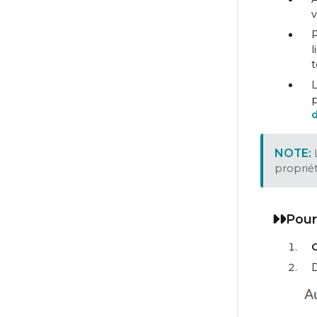
v
P
l
t
L
p
proprié
Pour
C
D