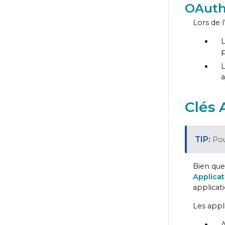
OAuth 
Lors de l
p
a
Clés 
Pou
Bien que
Applicat
applicati
Les appli
A