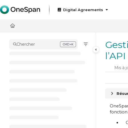
Documentation Index
Digital Agreements
Fetch the complete documentation index at:
https://docs
Use this file to discover all available pages before exploring
Gest
Chercher
CMD+K
Press CMD+K to open search
l’AP
Mis à j
Résum
OneSpan
fonction
C