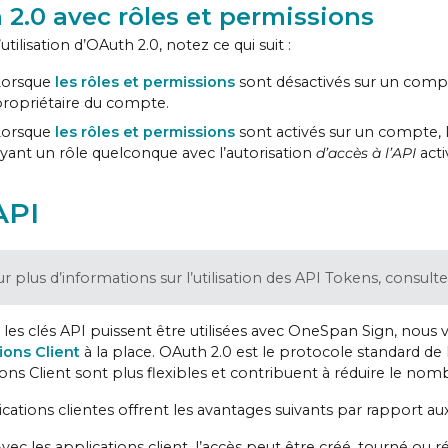
2.0 avec rôles et permissions
’utilisation d’OAuth 2.0, notez ce qui suit :
Lorsque
les rôles et permissions
sont désactivés sur un compte
ropriétaire du compte.
Lorsque
les rôles et permissions
sont activés sur un compte, la
yant un rôle quelconque avec l’autorisation
d’accès à l’API
acti
API
r plus d’informations sur l’utilisation des API Tokens, consult
 les clés API puissent être utilisées avec OneSpan Sign, nou
ions Client
à la place. OAuth 2.0 est le protocole standard de l’
ons Client sont plus flexibles et contribuent à réduire le nomb
cations clientes offrent les avantages suivants par rapport aux
vec les applications client, l’accès peut être créé, tourné ou ré