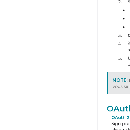
S
C
À
a
U
u
vous sél
OAuth
OAuth 2
Sign pre
clients d