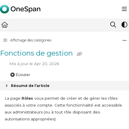
Documentation Index
Fetch the complete documentation index at:
https://docs.ones
Use this file to discover all available pages before exploring furth
Affichage des catégories
Fonctions de gestion
Mis à jour le
Apr 20, 2026
Écouter
Résumé de l’article
La page
Rôles
vous permet de créer et de gérer les rôles
associés à votre compte. Cette fonctionnalité est accessible
aux administrateurs (ou à tout rôle disposant des
autorisations appropriées).