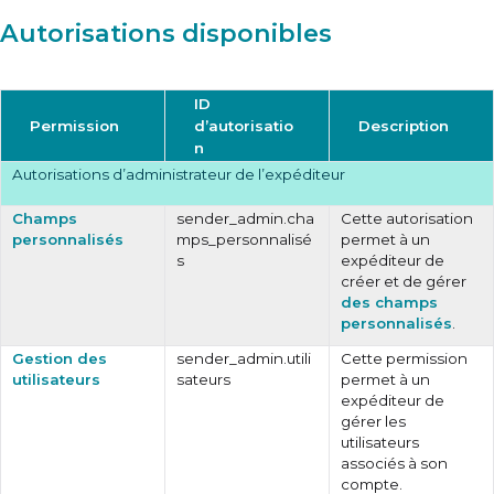
Autorisations disponibles
ID
Permission
d’autorisatio
Description
n
Autorisations d’administrateur de l’expéditeur
Champs
sender_admin.cha
Cette autorisation
personnalisés
mps_personnalisé
permet à un
s
expéditeur de
créer et de gérer
des champs
personnalisés
.
Gestion des
sender_admin.utili
Cette permission
utilisateurs
sateurs
permet à un
expéditeur de
gérer les
utilisateurs
associés à son
compte.