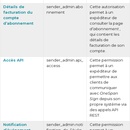
Détails de
sender_admin.abo
Cette autorisation
facturation du
nnement
permet à un
compte
expéditeur de
d’abonnement
consulter la page
d’abonnement
,
qui contient les
détails de
facturation de son
compte.
Accès API
sender_admin.api_
Cette permission
access
permet à un
expéditeur de
permettre aux
clients de
communiquer
avec
OneSpan
Sign
depuis son
propre système via
des appels API
REST.
Notification
sender_admin.noti
Cette permission
d’événement
fication_de_l’évén
permet à un