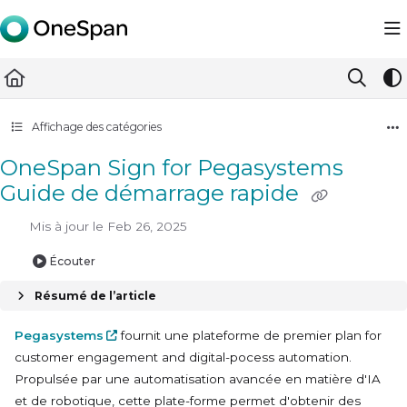
Documentation Index
Fetch the complete documentation index at:
https://docs.ones
Use this file to discover all available pages before exploring furth
Affichage des catégories
OneSpan Sign for Pegasystems
Guide de démarrage rapide
Mis à jour le
Feb 26, 2025
Écouter
Résumé de l’article
Pegasystems
fournit une plateforme de premier plan
for
customer engagement and digital-pocess automation
.
Propulsée par une automatisation avancée en matière d'IA
et de robotique, cette plate-forme permet d'obtenir des