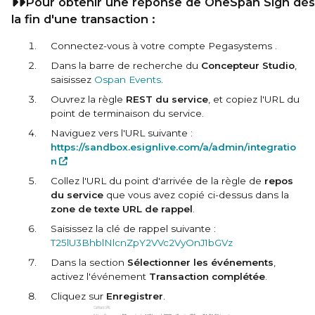
Pour obtenir une réponse de OneSpan Sign dès
la fin d'une transaction :
Connectez-vous à votre compte
Pegasystems
.
Dans la barre de recherche du
Concepteur Studio
,
saisissez
Ospan Events
.
Ouvrez la règle
REST du service
, et copiez l'URL du
point de terminaison du service.
Naviguez vers l'URL suivante :
https://sandbox.esignlive.com/a/admin/integratio
n
Collez l'URL du point d'arrivée de la règle de
repos
du service
que vous avez copié ci-dessus dans la
zone de texte URL de rappel
.
Saisissez la clé de rappel suivante :
T25lU3BhblNlcnZpY2VVc2VyOnJ1bGVz
Dans la section
Sélectionner les événements
,
activez l'événement
Transaction complétée
.
Cliquez sur
Enregistrer
.