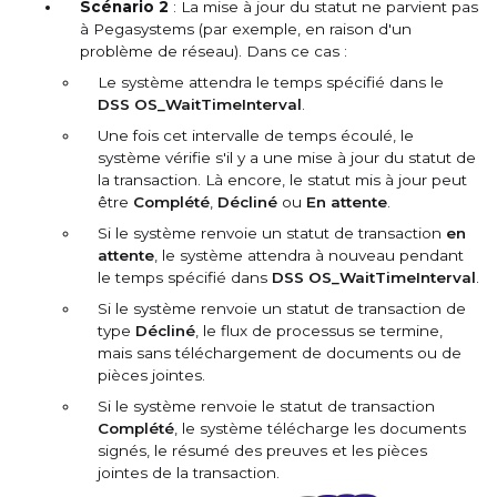
Scénario 2
: La mise à jour du statut ne parvient pas
à
Pegasystems
(par exemple, en raison d'un
problème de réseau). Dans ce cas :
Le système attendra le temps spécifié dans le
DSS OS_WaitTimeInterval
.
Une fois cet intervalle de temps écoulé, le
système vérifie s'il y a une mise à jour du statut de
la transaction. Là encore, le statut mis à jour peut
être
Complété
,
Décliné
ou
En attente
.
Si le système renvoie un statut de transaction
en
attente
, le système attendra à nouveau pendant
le temps spécifié dans
DSS OS_WaitTimeInterval
.
Si le système renvoie un statut de transaction de
type
Décliné
, le flux de processus se termine,
mais sans téléchargement de documents ou de
pièces jointes.
Si le système renvoie le statut de transaction
Complété
, le système télécharge les documents
signés, le résumé des preuves et les pièces
jointes de la transaction.