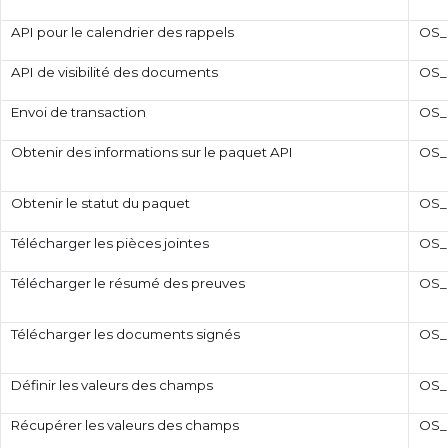
API pour le calendrier des rappels
OS_
API de visibilité des documents
OS_
Envoi de transaction
OS_
Obtenir des informations sur le paquet API
OS_R
Obtenir le statut du paquet
OS_
Télécharger les pièces jointes
OS_
Télécharger le résumé des preuves
OS_
Télécharger les documents signés
OS_
Définir les valeurs des champs
OS_
Récupérer les valeurs des champs
OS_