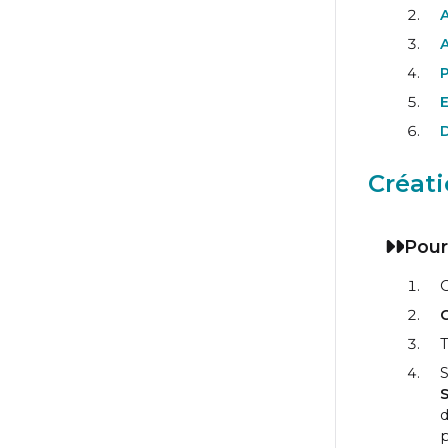
A
Créati
Pour
O
C
S
d
p