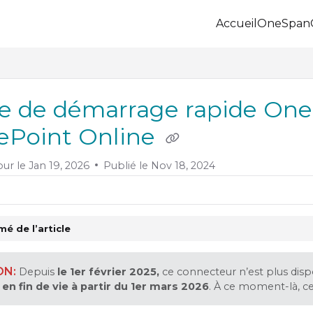
Accueil
OneSpan
.onespan.com/llms.txt
 further.
e de démarrage rapide One
ePoint Online
our le
Jan 19, 2026
Publié le Nov 18, 2024
é de l’article
Depuis
le 1er février 2025,
ce connecteur n’est plus dispon
e
en fin de vie à partir du 1er mars 2026
. À ce moment-là, ce