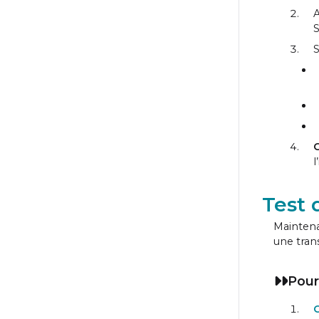
A
S
S
l
Test 
Maintena
une tran
Pour
C