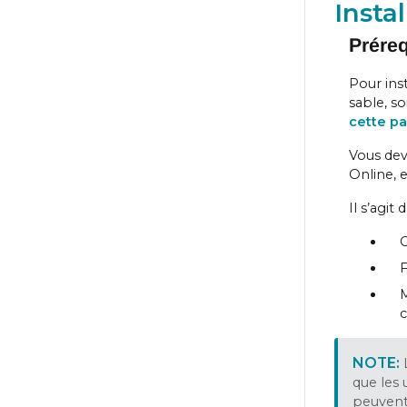
Insta
Prére
Pour ins
sable, s
cette p
Vous dev
Online, 
Il s’agit
C
F
M
c
que les 
peuvent