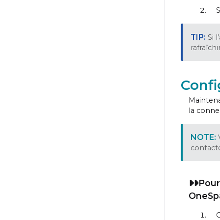
S
Si 
rafraîch
Confi
Maintena
la conne
contact
Pour
OneSpa