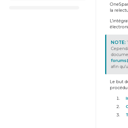
OneSpan 
la relec
L’intégr
électron
Cependan
document
forums
afin qu’
Le but d
procédur
I
C
T