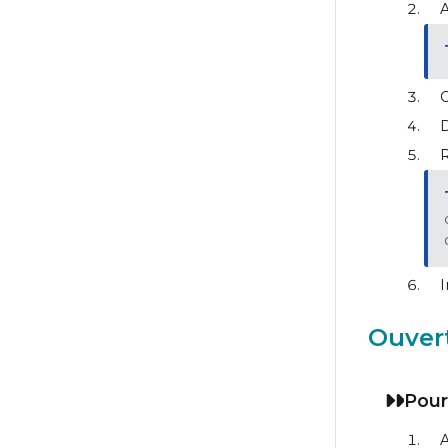
A
C
D
R
I
Ouver
Pour
A