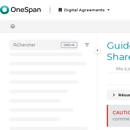
Documentation Index
Digital Agreements
Fetch the complete documentation index at:
https://docs
Use this file to discover all available pages before exploring
Guid
Chercher
CMD+K
Press CMD+K to open search
Shar
Mis à j
Résum
comm