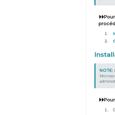
Pour
procéd
I
Instal
Microso
adminis
Pour
C