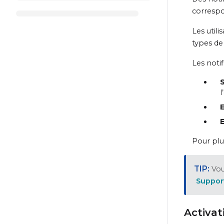
correspo
Les utili
types de
Les noti
l
Pour plu
Vou
Suppor
Activat