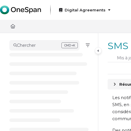
Documentation Index
Digital Agreements
Fetch the complete documentation index at:
https://docs
Use this file to discover all available pages before exploring
SMS 
Chercher
CMD+K
Press CMD+K to open search
Mis à j
Résum
Les noti
SMS, en 
considéra
communic
Des noti