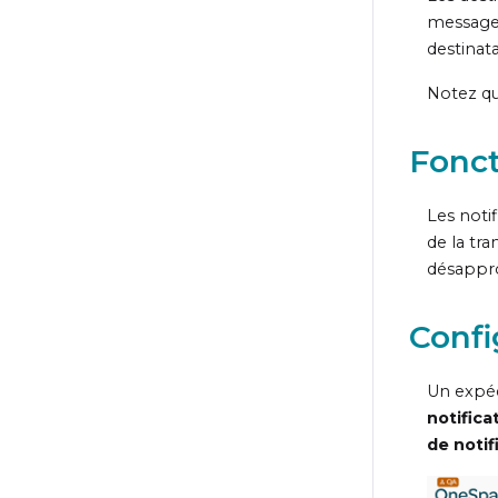
message
destinat
Notez qu
Fonct
Les noti
de la tra
désappro
Confi
Un expéd
notifica
de notif