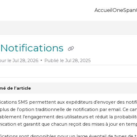
Accueil
OneSpan
.onespan.com/llms.txt
 further.
Notifications
our le
Jul 28, 2026
Publié le Jul 28, 2025
é de l’article
fications SMS permettent aux expéditeurs d’envoyer des notifi
plus de l’option traditionnelle de notification par email. Ce 
blement l’engagement des utilisateurs et réduit la probabilité 
ation et garantit que chacun reçoit des mises à jour en temp
fications sont disponibles pour un large éventail de types de