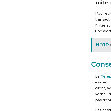
Limite 
Pour évit
transact
l’interfa
une aler
Conse
Le
Tele
exigent 
client, 
verbal) 
pas don
Les dest