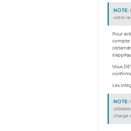
votre re
Pour act
compte r
obtiendr
s’appliq
Vous DEV
confirma
Les inté
utilisat
charge c