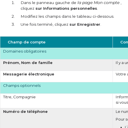
Dans le panneau gauche de
la page Mon compte
,
cliquez
sur Informations personnelles
.
Modifiez les champs dans le tableau ci-dessous.
Une fois terminé, cliquez
sur Enregistrer
.
Champ de compte
Com
Domaines obligatoires
Prénom, Nom de famille
Il y a
Messagerie électronique
Votre 
Champs optionnels
Titre, Compagnie
Inform
si vou
Numéro de téléphone
Le num
Pour s
L