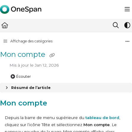
Documentation Index
Fetch the complete documentation index at:
https://docs.ones
Use this file to discover all available pages before exploring furth
Affichage des catégories
Mon compte
Mis à jour le
Jan 12, 2026
Écouter
Résumé de l’article
Mon compte
Depuis la barre de menu supérieure du
tableau de bord
,
cliquez sur l’icône Tête et sélectionnez
Mon compte
. Le
panneau gauche de la page
Mon compte
affiche alors